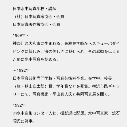
日本水中写真学校・講師
（社）日本写真家協会・会員
日本写真著作権協会・会員
1969年～
神奈川県大和市に生まれる。高校在学時からスキューバダイ
ビングに親しみ、海の美しさに魅せられ、その感動を伝える
ために水中写真を始める。
～1992年
日本写真芸術専門学校・写真芸術科卒業。在学中、校長
（故・秋山庄太郎）賞、学年賞などを受賞。横浜市民ギャラ
リーにて、写真機家・平山真人氏と共同写真展を開く。
1992年
㈱水中造形センター入社、撮影課に配属。水中写真家・舘石
昭氏に師事。