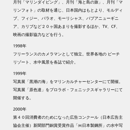
月刊「マリンダイビング」、月刊「海と島の旅」、月刊「マ
リンフォト」の取材を通じ、日本国内はもとより、モルディ
ブ、フィジー、パラオ、モーリシャス、パプアニューギニ
ア、カリブなど２０ヶ国あまりを撮影するほか、TV、CF、
映画の撮影協力などを行う。
1998年
フリーランスのカメラマンとして独立。世界各地の ビーチ
リゾート、水中風景を各誌で紹介。
1999年
写真展「黒潮の海」をマリンカルチャーセンターにて開催。
写真展「原色達」をプロラボ・フェニックスギャラリーにて
開催する。
2000年
第４０回消費者のためになった広告コンクール（日本広告主
協会主催）新聞部門銅賞受賞作品「㈱日本製鋼所」の水中写